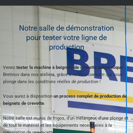
Notre salle de démonstration
pour tester votre ligne de
production
Venez
tester la machine à beignets de crevette automatique
Bretinov dans nos ateliers, grâce à notre
showroom
qui vous
plonge
dans les conditions réelles de production
!
Vous aurez à disposition
un process complet de production de
beignets de crevette
.
Notre salle est munie de frigos, d’un mélangeur, d’une plonge et
de tout le matériel et les équipements nécessaires à
la
préparation de vos recettes
.